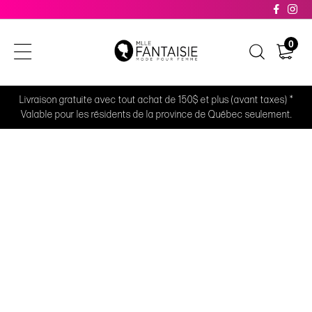
0
Livraison gratuite avec tout achat de 150$ et plus (avant taxes) *
Valable pour les résidents de la province de Québec seulement.
RETOUR
Hauts
Chandails