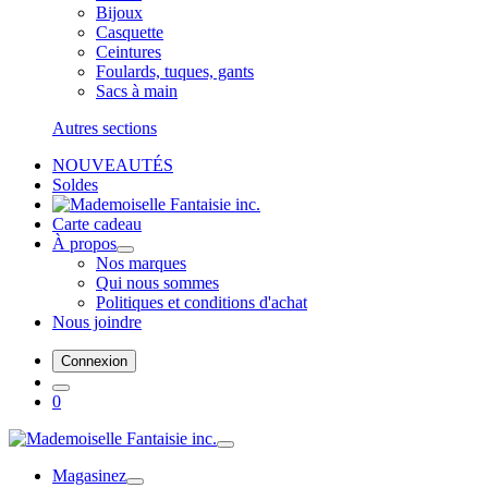
Bijoux
Casquette
Ceintures
Foulards, tuques, gants
Sacs à main
Autres sections
NOUVEAUTÉS
Soldes
Carte cadeau
À propos
Nos marques
Qui nous sommes
Politiques et conditions d'achat
Nous joindre
Connexion
0
Magasinez