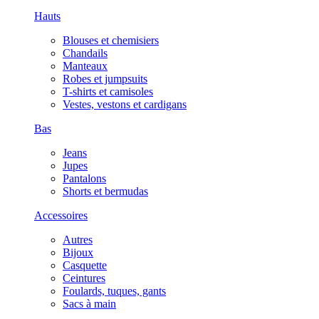
Hauts
Blouses et chemisiers
Chandails
Manteaux
Robes et jumpsuits
T-shirts et camisoles
Vestes, vestons et cardigans
Bas
Jeans
Jupes
Pantalons
Shorts et bermudas
Accessoires
Autres
Bijoux
Casquette
Ceintures
Foulards, tuques, gants
Sacs à main