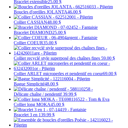
Bracelet extensible
25.00 $
Boucles d'oreilles JOLANTA
46.00 $
Collier CASSIAN
48.00 $
Bracelet DIAMOND
25.00 $
Collier COEUR
35.00 $
Collier recyclé style superposé des chaînes fines
59.00 $
Collier ARLET microperles et pendentif en coeur
69.00 $
Bague Simplicité
48.00 $
Délicate chaîne / pendentif
39.99 $
Collier long MOKA
45.00 $
Bracelet 3 en 1
39.99 $