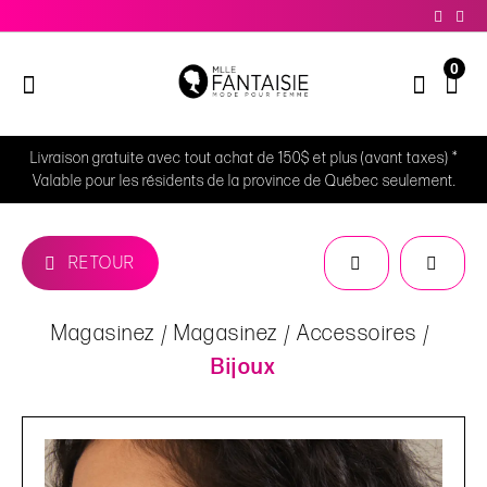
0
Livraison gratuite avec tout achat de 150$ et plus (avant taxes) *
Valable pour les résidents de la province de Québec seulement.
RETOUR
Magasinez
Magasinez
Accessoires
Bijoux