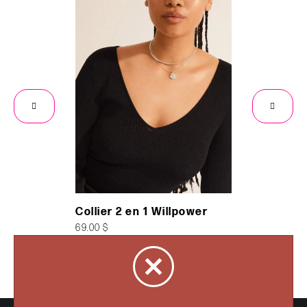
Collier 2 en 1 Willpower
Bracelet
69.00 $
29.99 $