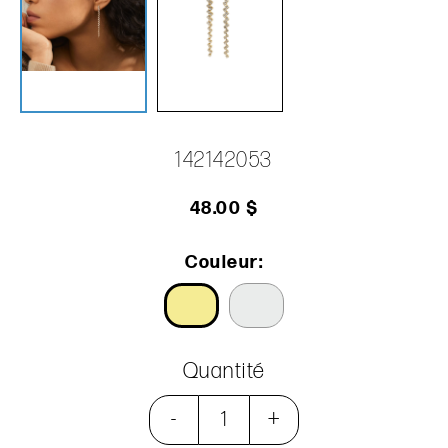
142142053
48.00 $
Couleur:
Quantité
-
+