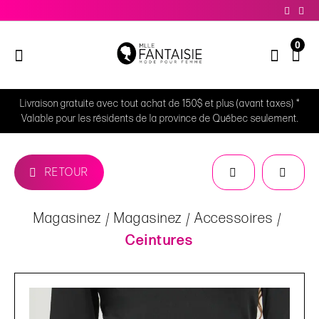
0
Livraison gratuite avec tout achat de 150$ et plus (avant taxes) *
Valable pour les résidents de la province de Québec seulement.
RETOUR
Magasinez
Magasinez
Accessoires
Ceintures