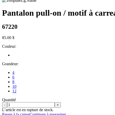
Pantalon pull-on / motif à carr
67220
85.00 $
Couleur:
Grandeur:
4
6
8
10
12
Quantité
-
+
L’article est en rupture de stock.
Passer à la caisse
Continuer à magasiner