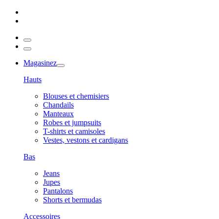
Magasinez
Hauts
Blouses et chemisiers
Chandails
Manteaux
Robes et jumpsuits
T-shirts et camisoles
Vestes, vestons et cardigans
Bas
Jeans
Jupes
Pantalons
Shorts et bermudas
Accessoires