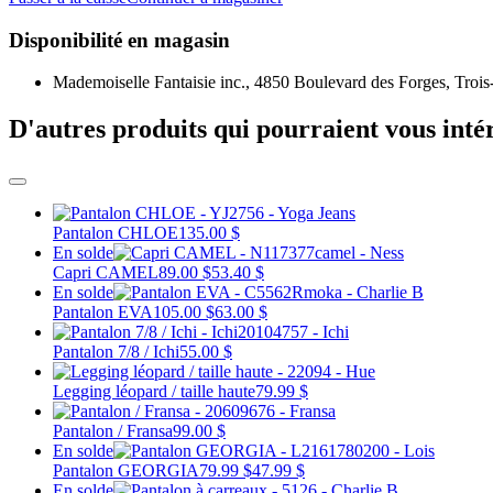
Disponibilité en magasin
Mademoiselle Fantaisie inc., 4850 Boulevard des Forges, Trois
D'autres produits qui pourraient vous inté
Pantalon CHLOE
135.00 $
En solde
Capri CAMEL
89.00 $
53.40 $
En solde
Pantalon EVA
105.00 $
63.00 $
Pantalon 7/8 / Ichi
55.00 $
Legging léopard / taille haute
79.99 $
Pantalon / Fransa
99.00 $
En solde
Pantalon GEORGIA
79.99 $
47.99 $
En solde