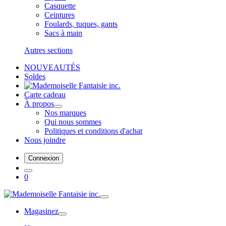
Casquette
Ceintures
Foulards, tuques, gants
Sacs à main
Autres sections
NOUVEAUTÉS
Soldes
Carte cadeau
À propos
Nos marques
Qui nous sommes
Politiques et conditions d'achat
Nous joindre
Connexion
0
Magasinez