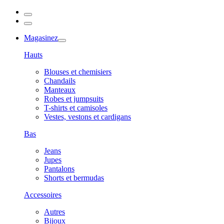
Magasinez
Hauts
Blouses et chemisiers
Chandails
Manteaux
Robes et jumpsuits
T-shirts et camisoles
Vestes, vestons et cardigans
Bas
Jeans
Jupes
Pantalons
Shorts et bermudas
Accessoires
Autres
Bijoux