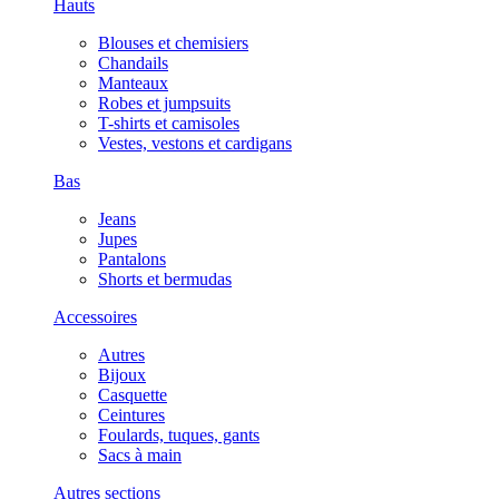
Hauts
Blouses et chemisiers
Chandails
Manteaux
Robes et jumpsuits
T-shirts et camisoles
Vestes, vestons et cardigans
Bas
Jeans
Jupes
Pantalons
Shorts et bermudas
Accessoires
Autres
Bijoux
Casquette
Ceintures
Foulards, tuques, gants
Sacs à main
Autres sections