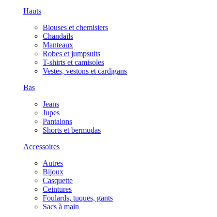
Hauts
Blouses et chemisiers
Chandails
Manteaux
Robes et jumpsuits
T-shirts et camisoles
Vestes, vestons et cardigans
Bas
Jeans
Jupes
Pantalons
Shorts et bermudas
Accessoires
Autres
Bijoux
Casquette
Ceintures
Foulards, tuques, gants
Sacs à main