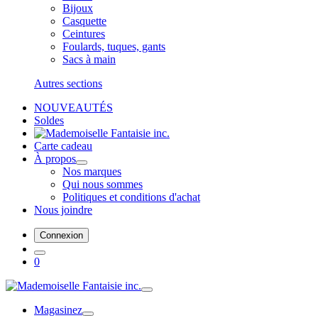
Bijoux
Casquette
Ceintures
Foulards, tuques, gants
Sacs à main
Autres sections
NOUVEAUTÉS
Soldes
Carte cadeau
À propos
Nos marques
Qui nous sommes
Politiques et conditions d'achat
Nous joindre
Connexion
0
Magasinez