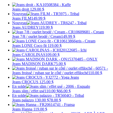
Jeans droit
129.00 $
Nouveau
Jeans FILM
149.99 $
Nouveau
Jeans AUDREY
119.99 $
Jean 7/8 / ourlet brodé / Cream
149.99 $
Jeans LONE Coco fit
119.00 $
Jeans CAROLINAS
109.00 $
Jeans MADISON DARK
75.00 $
Jeans froissé / ruban sur le côté / ourlet effiloché
110.00 $
Jeans CROCUS
125.00 $
En solde
Jeans slim / effet usé
110.00 $
66.00 $
En solde
Jeans palazzo
130.00 $
78.00 $
Jeans Hanna
119.00 $