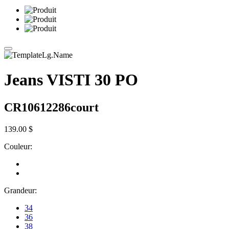
Jeans VISTI 30 PO
CR10612286court
139.00 $
Couleur:
Grandeur:
34
36
38