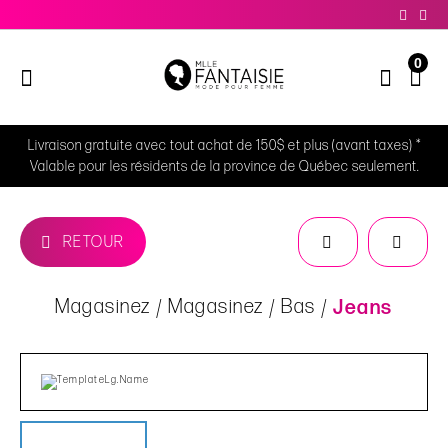
0
Livraison gratuite avec tout achat de 150$ et plus (avant taxes) *
Valable pour les résidents de la province de Québec seulement.
RETOUR
Magasinez
Magasinez
Bas
Jeans