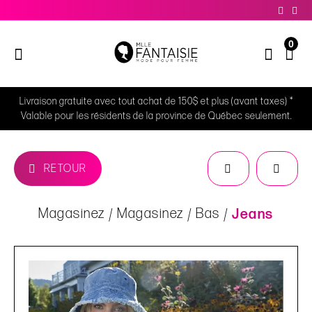
0
Livraison gratuite avec tout achat de 150$ et plus (avant taxes) *
Valable pour les résidents de la province de Québec seulement.
RETOUR
Magasinez
Magasinez
Bas
Jeans