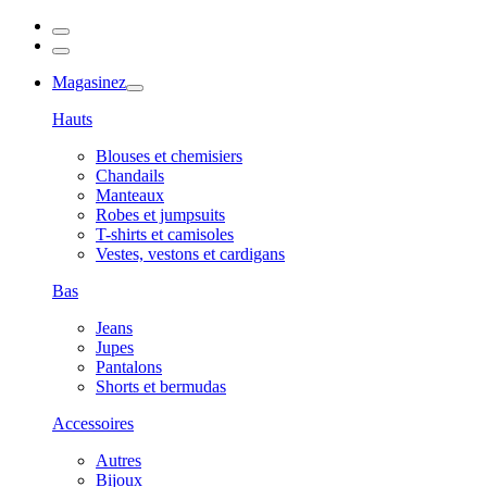
Magasinez
Hauts
Blouses et chemisiers
Chandails
Manteaux
Robes et jumpsuits
T-shirts et camisoles
Vestes, vestons et cardigans
Bas
Jeans
Jupes
Pantalons
Shorts et bermudas
Accessoires
Autres
Bijoux