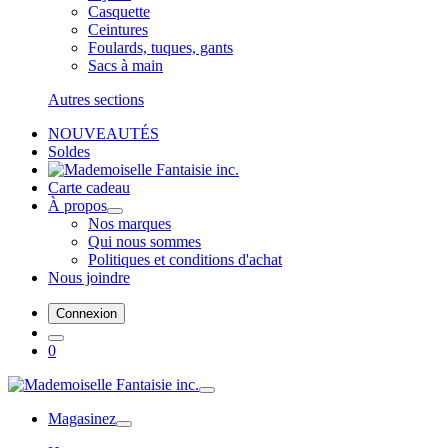
Casquette
Ceintures
Foulards, tuques, gants
Sacs à main
Autres sections
NOUVEAUTÉS
Soldes
Carte cadeau
À propos
Nos marques
Qui nous sommes
Politiques et conditions d'achat
Nous joindre
Connexion
0
Magasinez