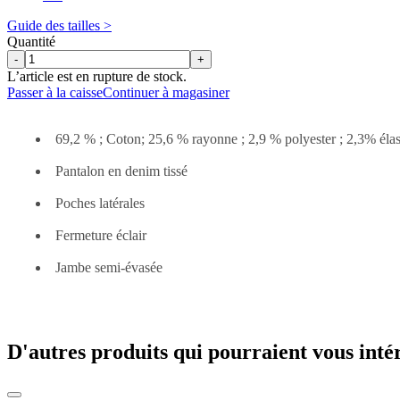
Guide des tailles >
Quantité
-
+
L’article est en rupture de stock.
Passer à la caisse
Continuer à magasiner
69,2 % ; Coton; 25,6 % rayonne ; 2,9 % polyester ; 2,3% éla
Pantalon en denim tissé
Poches latérales
Fermeture éclair
Jambe semi-évasée
D'autres produits qui pourraient vous inté