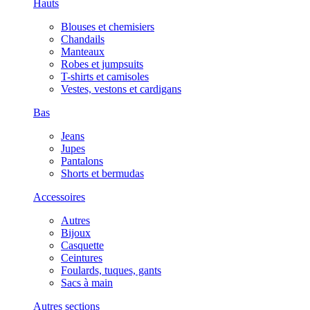
Hauts
Blouses et chemisiers
Chandails
Manteaux
Robes et jumpsuits
T-shirts et camisoles
Vestes, vestons et cardigans
Bas
Jeans
Jupes
Pantalons
Shorts et bermudas
Accessoires
Autres
Bijoux
Casquette
Ceintures
Foulards, tuques, gants
Sacs à main
Autres sections