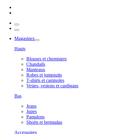
Magasinez
Hauts
Blouses et chemisiers
Chandails
Manteaux
Robes et jumpsuits
T-shirts et camisoles
Vestes, vestons et cardigans
Bas
Jeans
Jupes
Pantalons
Shorts et bermudas
Accessoires