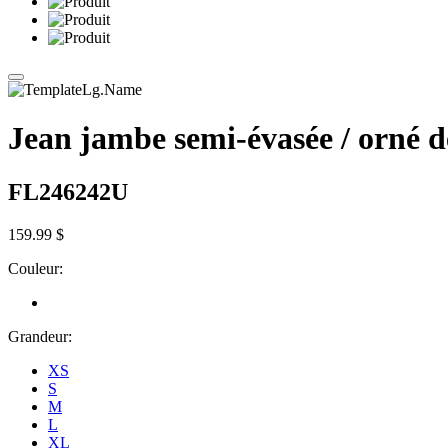
Jean jambe semi-évasée / orné d
FL246242U
159.99 $
Couleur:
Grandeur:
XS
S
M
L
XL