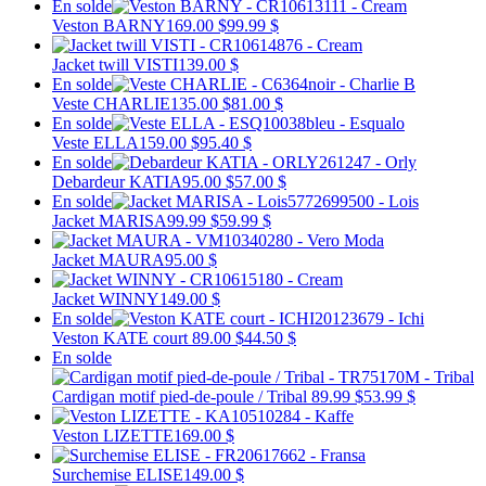
En solde
Veston BARNY
169.00 $
99.99 $
Jacket twill VISTI
139.00 $
En solde
Veste CHARLIE
135.00 $
81.00 $
En solde
Veste ELLA
159.00 $
95.40 $
En solde
Debardeur KATIA
95.00 $
57.00 $
En solde
Jacket MARISA
99.99 $
59.99 $
Jacket MAURA
95.00 $
Jacket WINNY
149.00 $
En solde
Veston KATE court
89.00 $
44.50 $
En solde
Cardigan motif pied-de-poule / Tribal
89.99 $
53.99 $
Veston LIZETTE
169.00 $
Surchemise ELISE
149.00 $