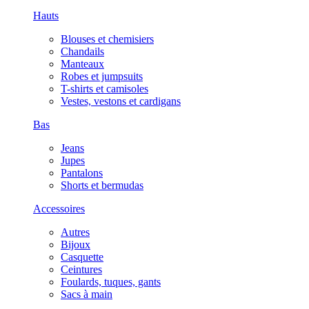
Hauts
Blouses et chemisiers
Chandails
Manteaux
Robes et jumpsuits
T-shirts et camisoles
Vestes, vestons et cardigans
Bas
Jeans
Jupes
Pantalons
Shorts et bermudas
Accessoires
Autres
Bijoux
Casquette
Ceintures
Foulards, tuques, gants
Sacs à main