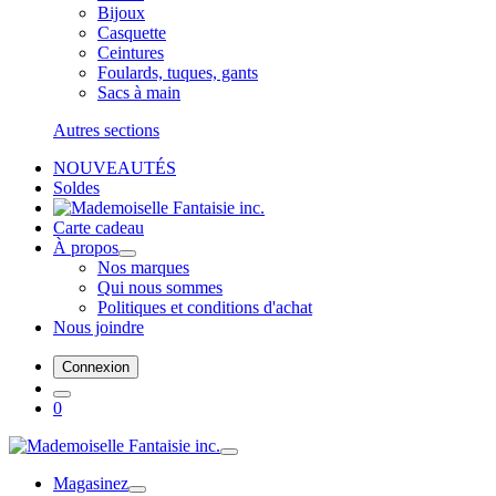
Bijoux
Casquette
Ceintures
Foulards, tuques, gants
Sacs à main
Autres sections
NOUVEAUTÉS
Soldes
Carte cadeau
À propos
Nos marques
Qui nous sommes
Politiques et conditions d'achat
Nous joindre
Connexion
0
Magasinez