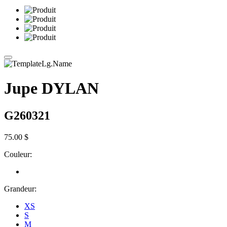
Jupe DYLAN
G260321
75.00 $
Couleur:
Grandeur:
XS
S
M