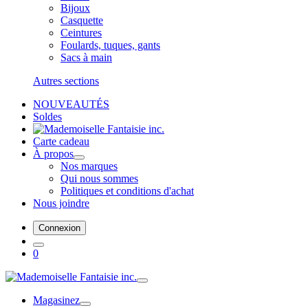
Bijoux
Casquette
Ceintures
Foulards, tuques, gants
Sacs à main
Autres sections
NOUVEAUTÉS
Soldes
Carte cadeau
À propos
Nos marques
Qui nous sommes
Politiques et conditions d'achat
Nous joindre
Connexion
0
Magasinez