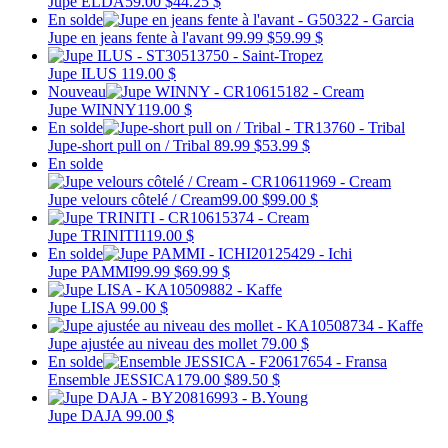
Jupe ELDA
59.00 $
44.25 $
En solde
Jupe en jeans fente à l'avant
99.99 $
59.99 $
Jupe ILUS
119.00 $
Nouveau
Jupe WINNY
119.00 $
En solde
Jupe-short pull on / Tribal
89.99 $
53.99 $
En solde
Jupe velours côtelé / Cream
99.00 $
99.00 $
Jupe TRINITI
119.00 $
En solde
Jupe PAMMI
99.99 $
69.99 $
Jupe LISA
99.00 $
Jupe ajustée au niveau des mollet
79.00 $
En solde
Ensemble JESSICA
179.00 $
89.50 $
Jupe DAJA
99.00 $