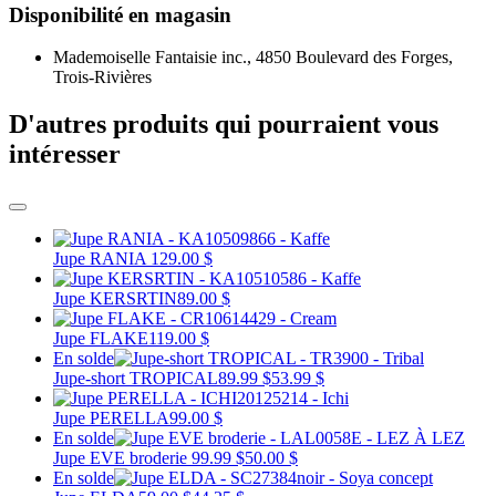
Disponibilité en magasin
Mademoiselle Fantaisie inc., 4850 Boulevard des Forges,
Trois-Rivières
D'autres produits qui pourraient vous
intéresser
Jupe RANIA
129.00 $
Jupe KERSRTIN
89.00 $
Jupe FLAKE
119.00 $
En solde
Jupe-short TROPICAL
89.99 $
53.99 $
Jupe PERELLA
99.00 $
En solde
Jupe EVE broderie
99.99 $
50.00 $
En solde