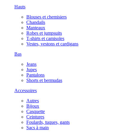
Hauts
Blouses et chemisiers
Chandails
Manteaux
Robes et jumpsuits
T-shirts et camisoles
Vestes, vestons et cardigans
Bas
Jeans
Jupes
Pantalons
Shorts et bermudas
Accessoires
Autres
Bijoux
Casquette
Ceintures
Foulards, tuques, gants
Sacs à main