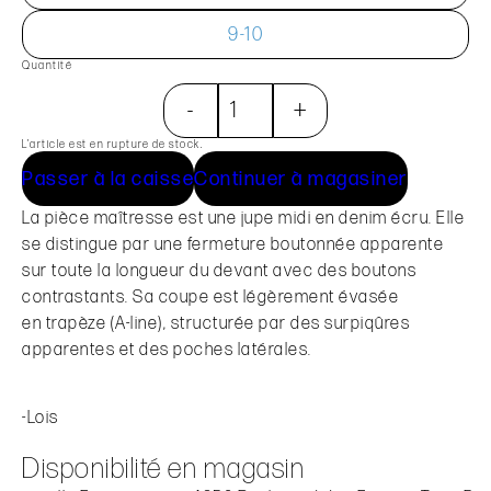
9-10
Quantité
-
+
L’article est en rupture de stock.
Passer à la caisse
Continuer à magasiner
La pièce maîtresse est une jupe midi en denim écru. Elle
se distingue par une fermeture boutonnée apparente
sur toute la longueur du devant avec des boutons
contrastants. Sa coupe est légèrement évasée
en trapèze (A-line), structurée par des surpiqûres
apparentes et des poches latérales.
-Lois
Disponibilité en magasin