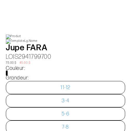
Jupe FARA
LOIS2941799700
75.00 $
45.00 $
Couleur:
Grandeur:
11-12
3-4
5-6
7-8