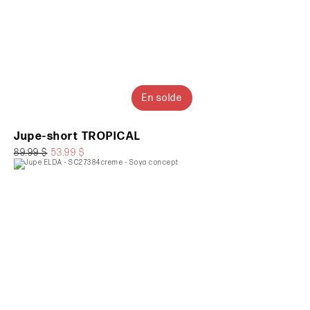
En solde
Jupe-short TROPICAL
89.99 $
53.99 $