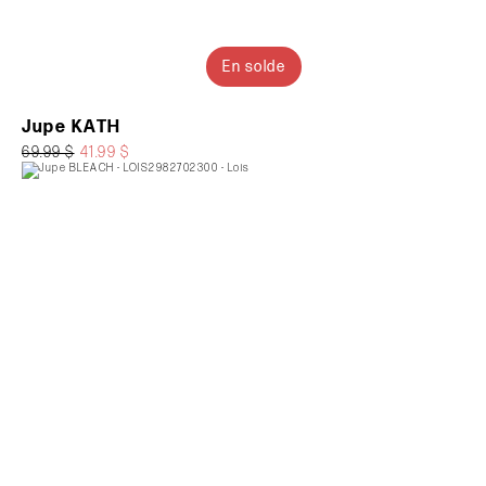
En solde
Jupe KATH
69.99 $
41.99 $