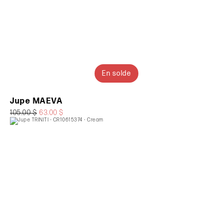
En solde
Jupe MAEVA
105.00 $
63.00 $