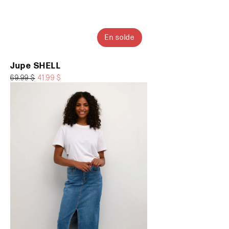
En solde
Jupe SHELL
69.99 $
41.99 $