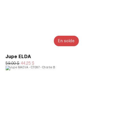
En solde
Jupe ELDA
59.00 $
44.25 $