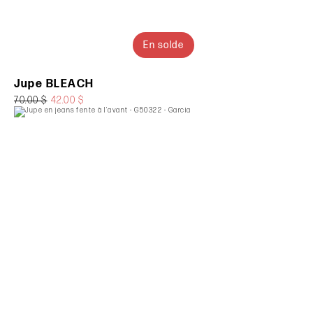
En solde
Jupe BLEACH
70.00 $
42.00 $