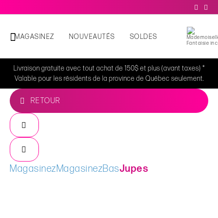
MAGASINEZ
NOUVEAUTÉS
SOLDES
Livraison gratuite avec tout achat de 150$ et plus (avant taxes) *
Valable pour les résidents de la province de Québec seulement.
RETOUR
Magasinez
Magasinez
Bas
Jupes