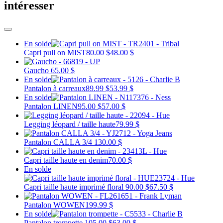
intéresser
En solde
Capri pull on MIST
80.00 $
48.00 $
Gaucho
65.00 $
En solde
Pantalon à carreaux
89.99 $
53.99 $
En solde
Pantalon LINEN
95.00 $
57.00 $
Legging léopard / taille haute
79.99 $
Pantalon CALLA 3/4
130.00 $
Capri taille haute en denim
70.00 $
En solde
Capri taille haute imprimé floral
90.00 $
67.50 $
Pantalon WOWEN
199.99 $
En solde
Pantalon trompette
105.00 $
63.00 $