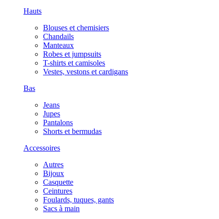
Hauts
Blouses et chemisiers
Chandails
Manteaux
Robes et jumpsuits
T-shirts et camisoles
Vestes, vestons et cardigans
Bas
Jeans
Jupes
Pantalons
Shorts et bermudas
Accessoires
Autres
Bijoux
Casquette
Ceintures
Foulards, tuques, gants
Sacs à main