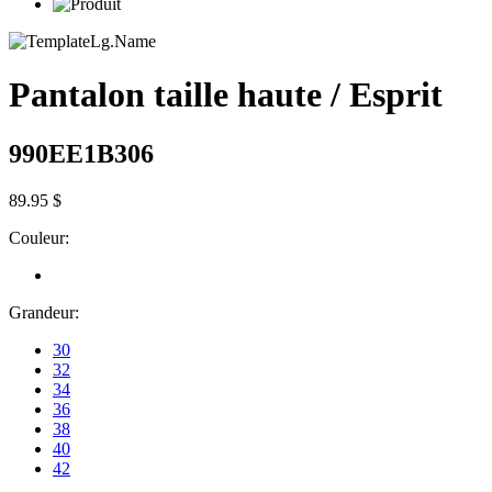
Pantalon taille haute / Esprit
990EE1B306
89.95 $
Couleur:
Grandeur:
30
32
34
36
38
40
42