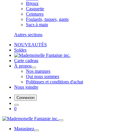
Bijoux
Casquette
Ceintures
Foulards, tuques, gants
Sacs à main
Autres sections
NOUVEAUTÉS
Soldes
Carte cadeau
À propos
Nos marques
Qui nous sommes
Politiques et conditions d'achat
Nous joindre
Connexion
0
Magasinez