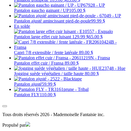
Pantalon gaucho gainant / UP
105.00 $
Pantalon ajusté amincissant pied-de-poule
99.99 $
En solde
Pantalon large effet cuir luisant
129.99 $
65.00 $
Capri 7/8 extensible / fente latérale
89.00 $
Pantalon effet cuir / Fransa
89.00 $
Jogging suède végétalien / taille haute
80.00 $
Pantalon ajusté
59.99 $
Pantalon FLY
110.00 $
Tous droits réservés 2026 - Mademoiselle Fantaisie inc.
Propulsé par