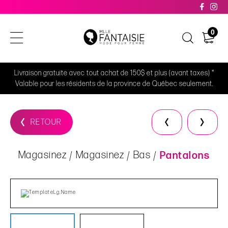
0
Livraison gratuite avec tout achat de 150$ et plus (avant taxes) *
Valable pour les résidents de la province de Québec seulement.
RETOUR
Magasinez
Magasinez
Bas
Pantalons