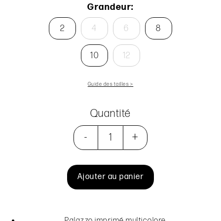
Grandeur:
2
4
6
8
10
12
Guide des tailles >
Quantité
-
+
Ajouter au panier
Palazzo imprimé multicolore