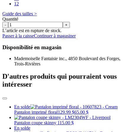
12
Guide des tailles >
Quantité
-
+
L’article est en rupture de stock.
Passer à la caisse
Continuer à magasiner
Disponibilité en magasin
Mademoiselle Fantaisie inc., 4850 Boulevard des Forges,
Trois-Rivières
D'autres produits qui pourraient vous
intéresser
En solde
Pantalon imprimé floral
129.99 $
65.00 $
Pantalon coupe skinny
115.00 $
En solde