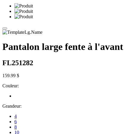
Pantalon large fente à l'avant
FL251282
159.99 $
Couleur:
Grandeur:
4
6
8
10