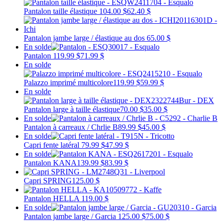
Pantalon taille élastique
104.00 $
62.40 $
Pantalon jambe large / élastique au dos
65.00 $
En solde
Pantalon
119.99 $
71.99 $
En solde
Palazzo imprimé multicolore
119.99 $
59.99 $
En solde
Pantalon large à taille élastique
70.00 $
35.00 $
En solde
Pantalon à carreaux / Chrlie B
89.99 $
45.00 $
En solde
Capri fente latéral
79.99 $
47.99 $
En solde
Pantalon KANA
139.99 $
83.99 $
Capri SPRING
125.00 $
Pantalon HELLA
119.00 $
En solde
Pantalon jambe large / Garcia
125.00 $
75.00 $