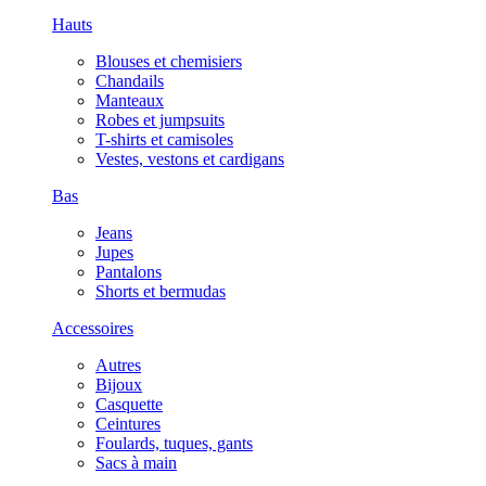
Hauts
Blouses et chemisiers
Chandails
Manteaux
Robes et jumpsuits
T-shirts et camisoles
Vestes, vestons et cardigans
Bas
Jeans
Jupes
Pantalons
Shorts et bermudas
Accessoires
Autres
Bijoux
Casquette
Ceintures
Foulards, tuques, gants
Sacs à main