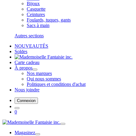
Bijoux
Casquette
Ceintures
Foulards, tuques, gants
Sacs à main
Autres sections
NOUVEAUTÉS
Soldes
Carte cadeau
À propos
Nos marques
Qui nous sommes
Politiques et conditions d'achat
Nous joindre
Connexion
0
Magasinez