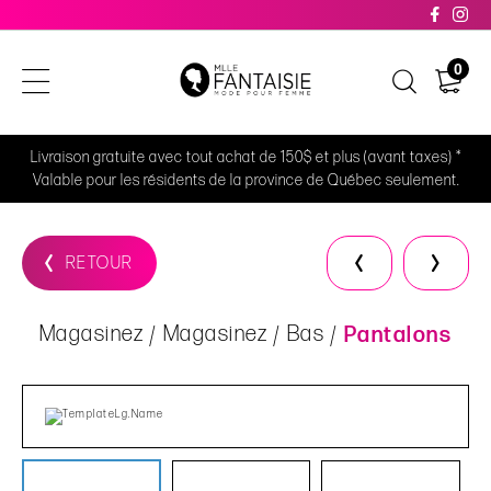
0
Livraison gratuite avec tout achat de 150$ et plus (avant taxes) *
Valable pour les résidents de la province de Québec seulement.
RETOUR
Magasinez
Magasinez
Bas
Pantalons