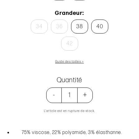
Grandeur:
34
36
38
40
42
Guide des tailles >
Quantité
-
+
L’article est en rupture de stock.
75% viscose, 22% polyamide, 3% élasthanne.