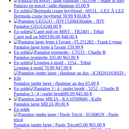
Palazzo en tencel / taille élastique
65.00 $
En solde
Bermuda coupe boyfriend
59.99 $
30.00 $
Pantalon GEGGO
49.00 $
En solde
Capri pull on MIST
80.00 $
48.00 $
Pantalon large fente à l'avant
159.99 $
En solde
Pantalon trompette
105.00 $
63.00 $
En solde
Legging à motif
79.99 $
47.99 $
Pantalon jambe large / élastique au dos
65.00 $
En solde
Pantalon 3 / 4 / ourlet brodé
89.99 $
45.00 $
Pantalon large MILIA
89.00 $
En solde
Pantalon jambe large / Paolo Tricot
65.00 $
65.00 $