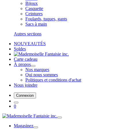
Bijoux
Casquette
Ceintures
Foulards, tuques, gants
Sacs à main
Autres sections
NOUVEAUTÉS
Soldes
Carte cadeau
À propos
Nos marques
Qui nous sommes
Politiques et conditions d'achat
Nous joindre
Connexion
0
Magasinez