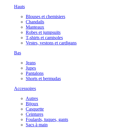
Hauts
Blouses et chemisiers
Chandails
Manteaux
Robes et jumpsuits
T-shirts et camisoles
Vestes, vestons et cardigans
Bas
Jeans
Jupes
Pantalons
Shorts et bermudas
Accessoires
Autres
Bijoux
Casquette
Ceintures
Foulards, tuques, gants
Sacs à main