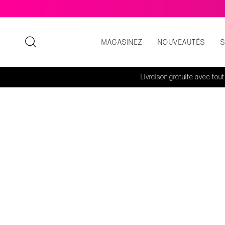
MAGASINEZ
NOUVEAUTÉS
Livraison gratuite avec tou
RETOUR
Magasinez
Bas
Pa