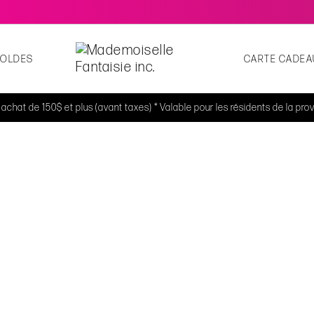
SOLDES
CARTE CADEA
t achat de 150$ et plus (avant taxes) * Valable pour les résidents de la p
ntalons