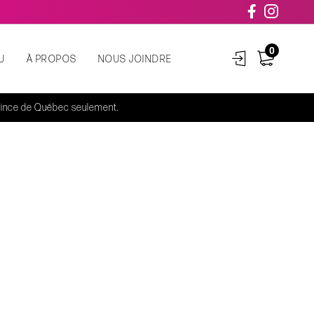
0
U
À PROPOS
NOUS JOINDRE
rovince de Québec seulement.