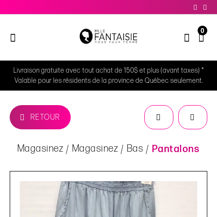
0
Livraison gratuite avec tout achat de 150$ et plus (avant taxes) *
Valable pour les résidents de la province de Québec seulement.
RETOUR
Magasinez
Magasinez
Bas
Pantalons