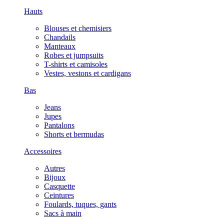
Hauts
Blouses et chemisiers
Chandails
Manteaux
Robes et jumpsuits
T-shirts et camisoles
Vestes, vestons et cardigans
Bas
Jeans
Jupes
Pantalons
Shorts et bermudas
Accessoires
Autres
Bijoux
Casquette
Ceintures
Foulards, tuques, gants
Sacs à main