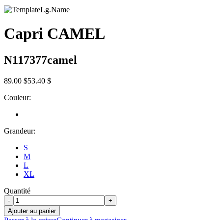
Capri CAMEL
N117377camel
89.00 $
53.40 $
Couleur:
Grandeur:
S
M
L
XL
Quantité
-
+
Ajouter au panier