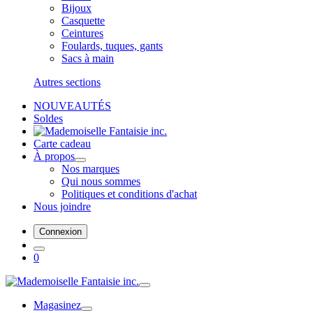
Bijoux
Casquette
Ceintures
Foulards, tuques, gants
Sacs à main
Autres sections
NOUVEAUTÉS
Soldes
Carte cadeau
À propos
Nos marques
Qui nous sommes
Politiques et conditions d'achat
Nous joindre
Connexion
0
Magasinez