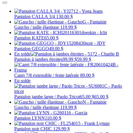
Pantalon CALLA 3/4
130.00 $
Gaucho / taille élastique
119.99 $
Pantalon KATE
65.00 $
Pantalon GEGGO
49.00 $
En solde
Pantalon à jambes étroites
99.99 $
59.99 $
Capri 7/8 extensible / fente latérale
89.00 $
En solde
Pantalon jambe large / Paolo Tricot
65.00 $
65.00 $
Gaucho / taille élastique
119.99 $
Pantalon LYNN
110.00 $
Pantalon noir CHIC
129.99 $