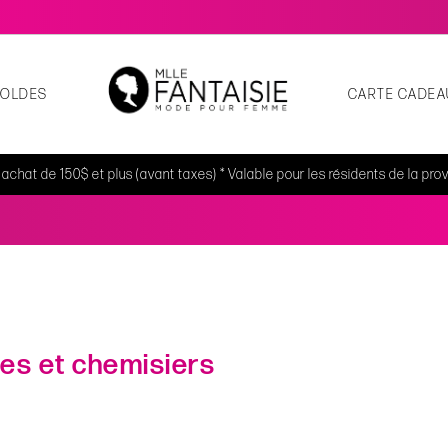
SOLDES
CARTE CADEA
t achat de 150$ et plus (avant taxes) * Valable pour les résidents de la p
es et chemisiers