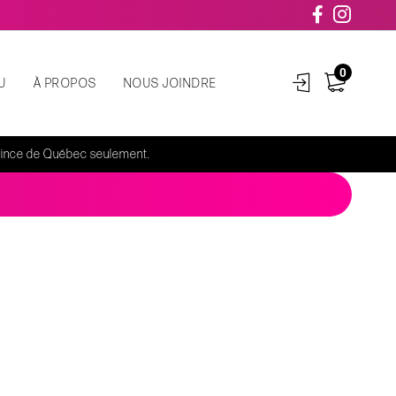
0
U
À PROPOS
NOUS JOINDRE
rovince de Québec seulement.