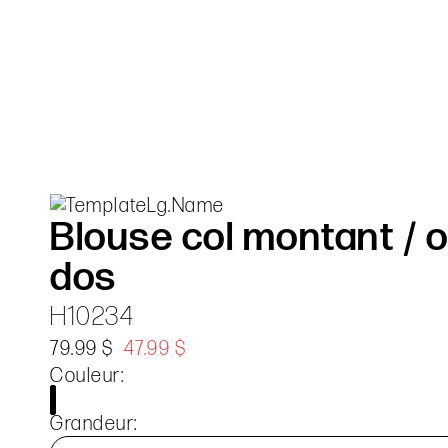
Blouse col montant / ou
dos
H10234
79.99 $
47.99 $
Couleur:
Grandeur: