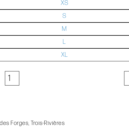
XS
S
M
L
XL
des Forges, Trois-Rivières