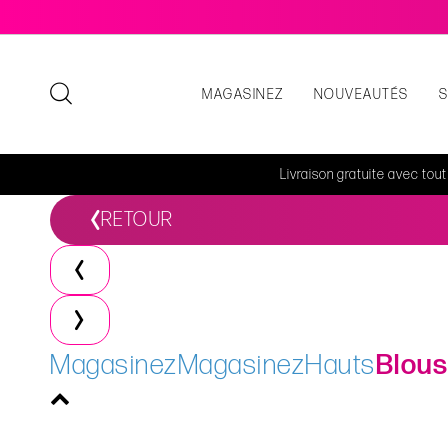
MAGASINEZ
NOUVEAUTÉS
Livraison gratuite avec tou
RETOUR
Magasinez
Magasinez
Hauts
Blous