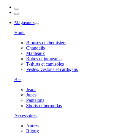
Magasinez
Hauts
Blouses et chemisiers
Chandails
Manteaux
Robes et jumpsuits
T-shirts et camisoles
Vestes, vestons et cardigans
Bas
Jeans
Jupes
Pantalons
Shorts et bermudas
Accessoires
Autres
Bijoux