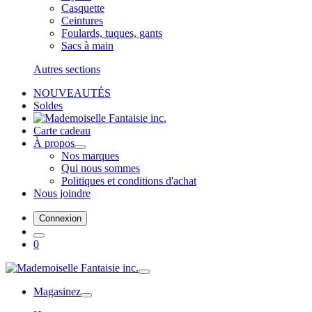
Casquette
Ceintures
Foulards, tuques, gants
Sacs à main
Autres sections
NOUVEAUTÉS
Soldes
Carte cadeau
À propos
Nos marques
Qui nous sommes
Politiques et conditions d'achat
Nous joindre
Connexion
0
Magasinez