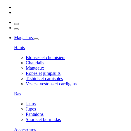
Magasinez
Hauts
Blouses et chemisiers
Chandails
Manteaux
Robes et jumpsuits
T-shirts et camisoles
Vestes, vestons et cardigans
Bas
Jeans
Jupes
Pantalons
Shorts et bermudas
Accessoires