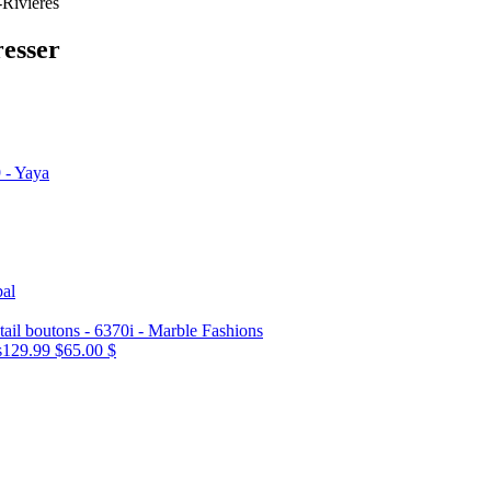
-Rivières
resser
s
129.99 $
65.00 $