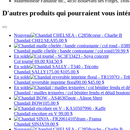
Mademoiselle Fantaisie inc., 4850 Boulevard des Forges, Trois
D'autres produits qui pourraient vous inté
Nouveau
Chandail CHELSEA
95.00 $
Chandail maille côtelée / bande contrastante / col rond
159.99 $
En solde
Col tourné
69.00 $
34.50 $
En solde
Chandail SALLY
175.00 $
105.00 $
En solde
Chandail reversible imprime floral
90.00 $
45.00 $
En solde
Chandail / mailles texturées / col bénitier fendu et détail bouton
Chandail BOW
105.00 $
Chandail encolure en V
99.00 $
Chandail SINJA
59.00 $
Nouveau