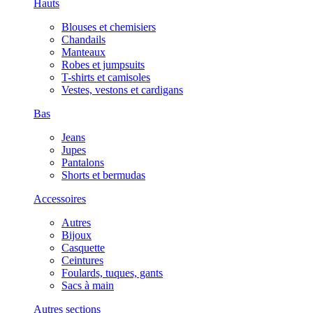
Hauts
Blouses et chemisiers
Chandails
Manteaux
Robes et jumpsuits
T-shirts et camisoles
Vestes, vestons et cardigans
Bas
Jeans
Jupes
Pantalons
Shorts et bermudas
Accessoires
Autres
Bijoux
Casquette
Ceintures
Foulards, tuques, gants
Sacs à main
Autres sections