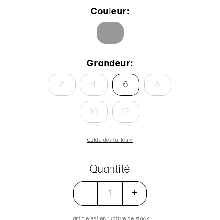
Couleur:
Grandeur:
2
4
6
8
10
12
Guide des tailles >
Quantité
-
+
L’article est en rupture de stock.