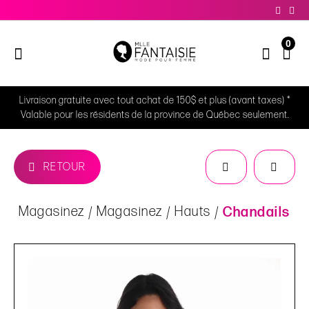
0
Livraison gratuite avec tout achat de 150$ et plus (avant taxes) *
Valable pour les résidents de la province de Québec seulement.
RETOUR
Magasinez
Magasinez
Hauts
Chandails