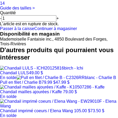
14
Guide des tailles >
Quantité
-
+
L’article est en rupture de stock.
Passer à la caisse
Continuer à magasiner
Disponibilité en magasin
Mademoiselle Fantaisie inc., 4850 Boulevard des Forges,
Trois-Rivières
D'autres produits qui pourraient vous
intéresser
Chandail LULS
49.00 $
En solde
Pull en filet / Charlie B
79.99 $
47.99 $
Chandail mailles ajourées / Kaffe
79.00 $
En solde
Chandail imprimé coeurs / Elena Wang
105.00 $
73.50 $
En solde