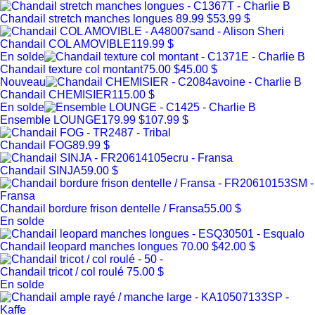
Chandail stretch manches longues
89.99 $
53.99 $
Chandail COL AMOVIBLE
119.99 $
En solde
Chandail texture col montant
75.00 $
45.00 $
Nouveau
Chandail CHEMISIER
115.00 $
En solde
Ensemble LOUNGE
179.99 $
107.99 $
Chandail FOG
89.99 $
Chandail SINJA
59.00 $
Chandail bordure frison dentelle / Fransa
55.00 $
En solde
Chandail leopard manches longues
70.00 $
42.00 $
Chandail tricot / col roulé
75.00 $
En solde