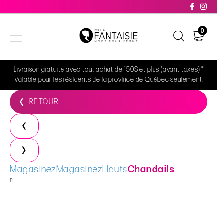
0
Livraison gratuite avec tout achat de 150$ et plus (avant taxes) *
Valable pour les résidents de la province de Québec seulement.
RETOUR
Magasinez
Magasinez
Hauts
Chandails