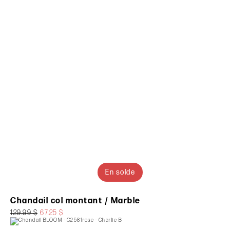
En solde
Chandail col montant / Marble
129.99 $
67.25 $