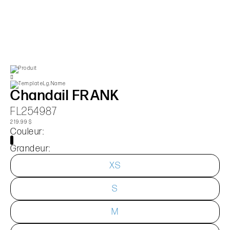
Chandail FRANK
FL254987
219.99 $
Couleur:
Grandeur:
XS
S
M