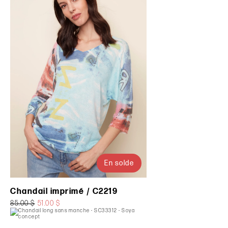
En solde
Chandail imprimé / C2219
85.00 $
51.00 $