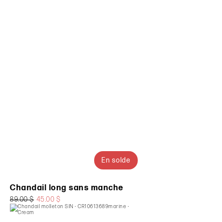
En solde
Chandail long sans manche
89.00 $
45.00 $