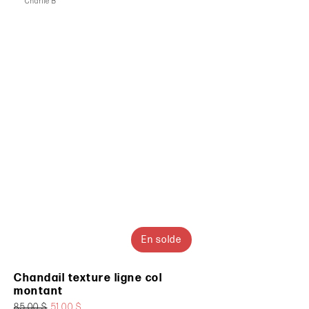
En solde
Chandail texture ligne col
montant
85.00 $
51.00 $