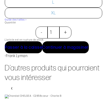
L
XL
Guide des tailles >
Quantité
-
+
L’article est en rupture de stock.
Passer à la caisse
Continuer à magasiner
-Frank Lyman
D'autres produits qui pourraient
vous intéresser