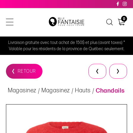
0
Livraison gratuite avec tout achat de 150$ et plus (avant taxes) *
Valable pour les résidents de la province de Québec seulement.
RETOUR
Magasinez
Magasinez
Hauts
Chandails