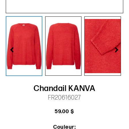
Chandail KANVA
FR20616027
59.00 $
Couleur: