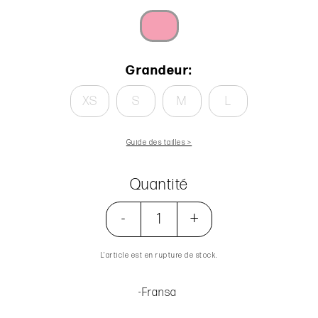
Grandeur:
XS
S
M
L
Guide des tailles >
Quantité
-
+
L’article est en rupture de stock.
-Fransa