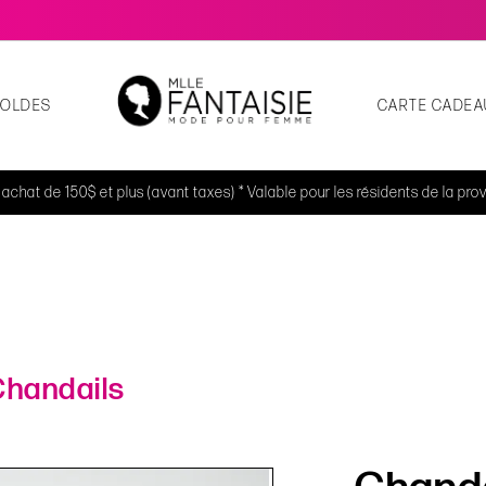
SOLDES
CARTE CADEA
t achat de 150$ et plus (avant taxes) * Valable pour les résidents de la p
Chandails