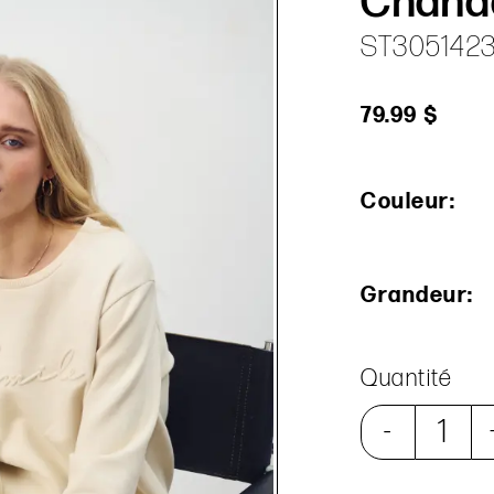
Chand
ST3051423
79.99 $
Couleur:
Grandeur:
Quantité
-