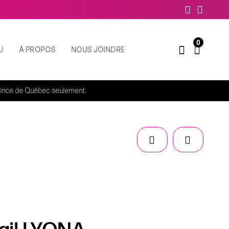
0
U
À PROPOS
NOUS JOINDRE
rovince de Québec seulement.