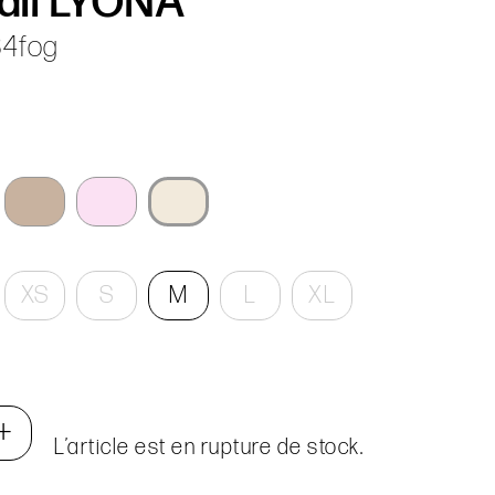
ail LYONA
4fog
XS
S
M
L
XL
+
L’article est en rupture de stock.