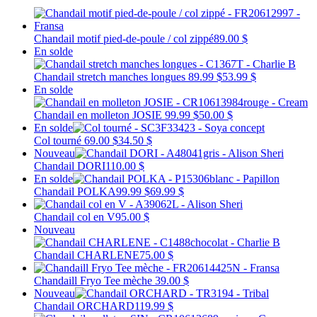
Chandail motif pied-de-poule / col zippé
89.00 $
En solde
Chandail stretch manches longues
89.99 $
53.99 $
En solde
Chandail en molleton JOSIE
99.99 $
50.00 $
En solde
Col tourné
69.00 $
34.50 $
Nouveau
Chandail DORI
110.00 $
En solde
Chandail POLKA
99.99 $
69.99 $
Chandail col en V
95.00 $
Nouveau
Chandail CHARLENE
75.00 $
Chandaill Fryo Tee mèche
39.00 $
Nouveau
Chandail ORCHARD
119.99 $