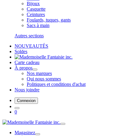
Bijoux
Casquette
Ceintures
Foulards, tuques, gants
Sacs à main
Autres sections
NOUVEAUTÉS
Soldes
Carte cadeau
À propos
Nos marques
Qui nous sommes
Politiques et conditions d'achat
Nous joindre
Connexion
0
Magasinez