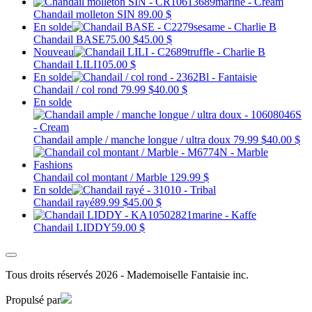
Chandail molleton SIN
89.00 $
En solde
Chandail BASE
75.00 $
45.00 $
Nouveau
Chandail LILI
105.00 $
En solde
Chandail / col rond
79.99 $
40.00 $
En solde
Chandail ample / manche longue / ultra doux
79.99 $
40.00 $
Chandail col montant / Marble
129.99 $
En solde
Chandail rayé
89.99 $
45.00 $
Chandail LIDDY
59.00 $
Tous droits réservés 2026 - Mademoiselle Fantaisie inc.
Propulsé par