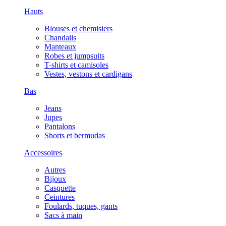
Hauts
Blouses et chemisiers
Chandails
Manteaux
Robes et jumpsuits
T-shirts et camisoles
Vestes, vestons et cardigans
Bas
Jeans
Jupes
Pantalons
Shorts et bermudas
Accessoires
Autres
Bijoux
Casquette
Ceintures
Foulards, tuques, gants
Sacs à main