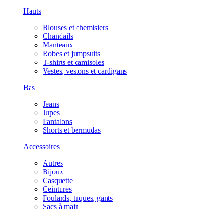
Hauts
Blouses et chemisiers
Chandails
Manteaux
Robes et jumpsuits
T-shirts et camisoles
Vestes, vestons et cardigans
Bas
Jeans
Jupes
Pantalons
Shorts et bermudas
Accessoires
Autres
Bijoux
Casquette
Ceintures
Foulards, tuques, gants
Sacs à main