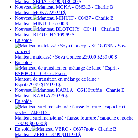
Manteau SEPIA
169.99 $
136.00 $
Nouveau
Manteau MOKA
229.99 $
Nouveau
Manteau MINUIT
165.00 $
Nouveau
Manteau BLOTCHY
169.99 $
En solde
Manteau matelassé / Soya Concept
239.00 $
239.00 $
En solde
Manteau de transition en mélange de laine /
Esprit
229.99 $
159.99 $
Nouveau
Manteau KARLA
229.99 $
En solde
Manteau surdimensionné / fausse fourrure / capuche et poche
179.99 $
90.00 $
En solde
Manteau VERO
159.99 $
111.99 $