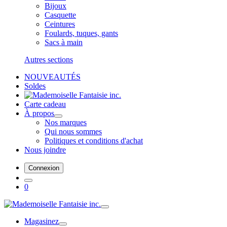
Bijoux
Casquette
Ceintures
Foulards, tuques, gants
Sacs à main
Autres sections
NOUVEAUTÉS
Soldes
Carte cadeau
À propos
Nos marques
Qui nous sommes
Politiques et conditions d'achat
Nous joindre
Connexion
0
Magasinez