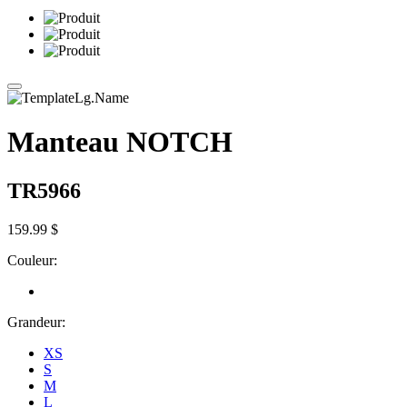
Manteau NOTCH
TR5966
159.99 $
Couleur:
Grandeur:
XS
S
M
L