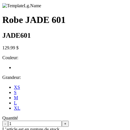
Robe JADE 601
JADE601
129.99 $
Couleur:
Grandeur:
XS
S
M
L
XL
Quantité
-
+
L’article est en rupture de stock.