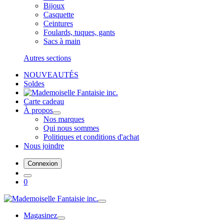
Bijoux
Casquette
Ceintures
Foulards, tuques, gants
Sacs à main
Autres sections
NOUVEAUTÉS
Soldes
Carte cadeau
À propos
Nos marques
Qui nous sommes
Politiques et conditions d'achat
Nous joindre
Connexion
0
Magasinez