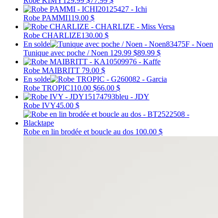
Robe KIMY
129.99 $
77.99 $
Robe PAMMI
119.00 $
Robe CHARLIZE
130.00 $
En solde
Tunique avec poche / Noen
129.99 $
89.99 $
Robe MAIBRITT
79.00 $
En solde
Robe TROPIC
110.00 $
66.00 $
Robe IVY
45.00 $
Robe en lin brodée et boucle au dos
100.00 $