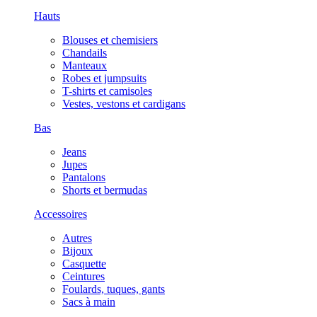
Hauts
Blouses et chemisiers
Chandails
Manteaux
Robes et jumpsuits
T-shirts et camisoles
Vestes, vestons et cardigans
Bas
Jeans
Jupes
Pantalons
Shorts et bermudas
Accessoires
Autres
Bijoux
Casquette
Ceintures
Foulards, tuques, gants
Sacs à main