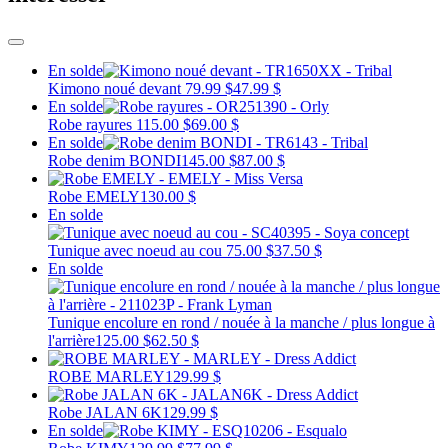
En solde
Kimono noué devant
79.99 $
47.99 $
En solde
Robe rayures
115.00 $
69.00 $
En solde
Robe denim BONDI
145.00 $
87.00 $
Robe EMELY
130.00 $
En solde
Tunique avec noeud au cou
75.00 $
37.50 $
En solde
Tunique encolure en rond / nouée à la manche / plus longue à
l'arrière
125.00 $
62.50 $
ROBE MARLEY
129.99 $
Robe JALAN 6K
129.99 $
En solde