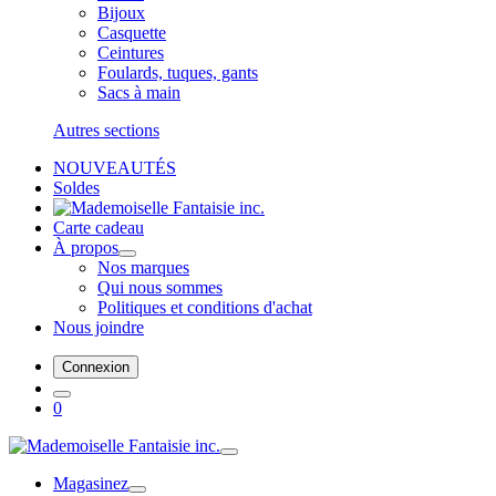
Bijoux
Casquette
Ceintures
Foulards, tuques, gants
Sacs à main
Autres sections
NOUVEAUTÉS
Soldes
Carte cadeau
À propos
Nos marques
Qui nous sommes
Politiques et conditions d'achat
Nous joindre
Connexion
0
Magasinez