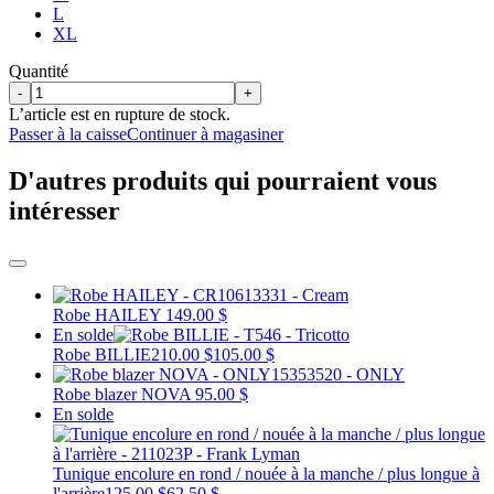
L
XL
Quantité
-
+
L’article est en rupture de stock.
Passer à la caisse
Continuer à magasiner
D'autres produits qui pourraient vous
intéresser
Robe HAILEY
149.00 $
En solde
Robe BILLIE
210.00 $
105.00 $
Robe blazer NOVA
95.00 $
En solde
Tunique encolure en rond / nouée à la manche / plus longue à
l'arrière
125.00 $
62.50 $