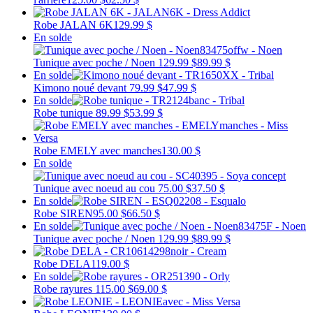
Robe JALAN 6K
129.99 $
En solde
Tunique avec poche / Noen
129.99 $
89.99 $
En solde
Kimono noué devant
79.99 $
47.99 $
En solde
Robe tunique
89.99 $
53.99 $
Robe EMELY avec manches
130.00 $
En solde
Tunique avec noeud au cou
75.00 $
37.50 $
En solde
Robe SIREN
95.00 $
66.50 $
En solde
Tunique avec poche / Noen
129.99 $
89.99 $
Robe DELA
119.00 $
En solde
Robe rayures
115.00 $
69.00 $