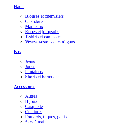
Hauts
Blouses et chemisiers
Chandails
Manteaux
Robes et jumpsuits
T-shirts et camisoles
Vestes, vestons et cardigans
Bas
Jeans
Jupes
Pantalons
Shorts et bermudas
Accessoires
Autres
Bijoux
Casquette
Ceintures
Foulards, tuques, gants
Sacs à main