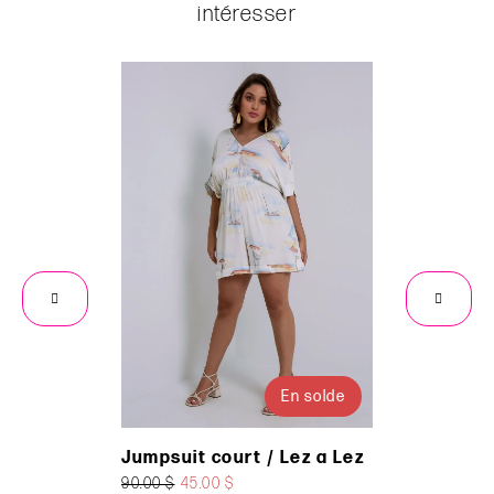
intéresser
En solde
Jumpsuit court / Lez a Lez
Robe E
90.00 $
45.00 $
130.00 $