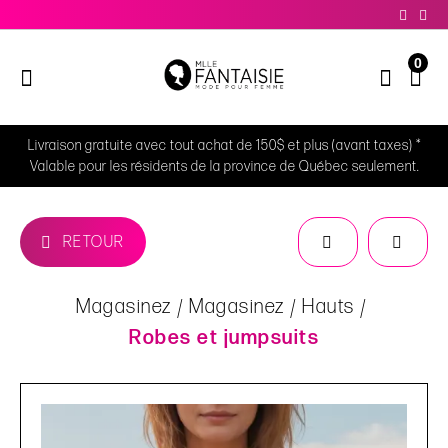
0
Livraison gratuite avec tout achat de 150$ et plus (avant taxes) *
Valable pour les résidents de la province de Québec seulement.
RETOUR
Magasinez
Magasinez
Hauts
Robes et jumpsuits