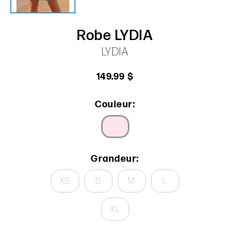
Robe LYDIA
LYDIA
149.99 $
Couleur:
Grandeur:
XS
S
M
L
XL