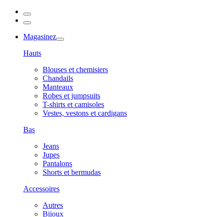
Magasinez
Hauts
Blouses et chemisiers
Chandails
Manteaux
Robes et jumpsuits
T-shirts et camisoles
Vestes, vestons et cardigans
Bas
Jeans
Jupes
Pantalons
Shorts et bermudas
Accessoires
Autres
Bijoux