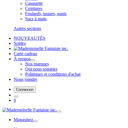
Casquette
Ceintures
Foulards, tuques, gants
Sacs à main
Autres sections
NOUVEAUTÉS
Soldes
Carte cadeau
À propos
Nos marques
Qui nous sommes
Politiques et conditions d'achat
Nous joindre
Connexion
0
Magasinez