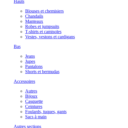
Hauts
Blouses et chemisiers
Chandails
Manteaux
Robes et jumpsuits
T-shirts et camisoles
Vestes, vestons et cardigans
Bas
Jeans
Jupes
Pantalons
Shorts et bermudas
Accessoires
Autres
Bijoux
Casquette
Ceintures
Foulards, tuques, gants
Sacs à main
Autres sections