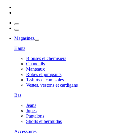
Magasinez
Hauts
Blouses et chemisiers
Chandails
Manteaux
Robes et jumpsuits
T-shirts et camisoles
Vestes, vestons et cardigans
Bas
Jeans
Jupes
Pantalons
Shorts et bermudas
Accessoires