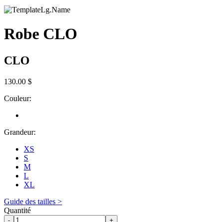
Robe CLO
CLO
130.00 $
Couleur:
Grandeur:
XS
S
M
L
XL
Guide des tailles >
Quantité
-
+