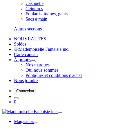
Casquette
Ceintures
Foulards, tuques, gants
Sacs à main
Autres sections
NOUVEAUTÉS
Soldes
Carte cadeau
À propos
Nos marques
Qui nous sommes
Politiques et conditions d'achat
Nous joindre
Connexion
0
Magasinez