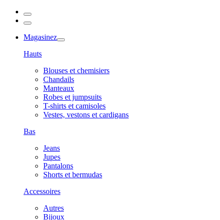
Magasinez
Hauts
Blouses et chemisiers
Chandails
Manteaux
Robes et jumpsuits
T-shirts et camisoles
Vestes, vestons et cardigans
Bas
Jeans
Jupes
Pantalons
Shorts et bermudas
Accessoires
Autres
Bijoux