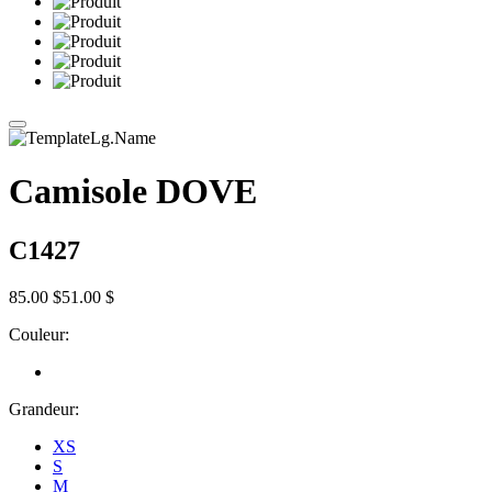
Camisole DOVE
C1427
85.00 $
51.00 $
Couleur:
Grandeur:
XS
S
M