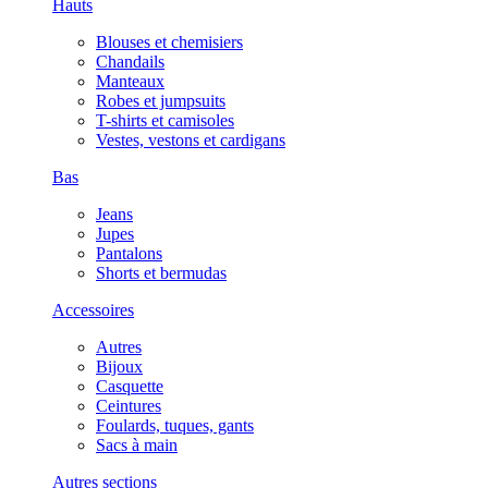
Hauts
Blouses et chemisiers
Chandails
Manteaux
Robes et jumpsuits
T-shirts et camisoles
Vestes, vestons et cardigans
Bas
Jeans
Jupes
Pantalons
Shorts et bermudas
Accessoires
Autres
Bijoux
Casquette
Ceintures
Foulards, tuques, gants
Sacs à main
Autres sections