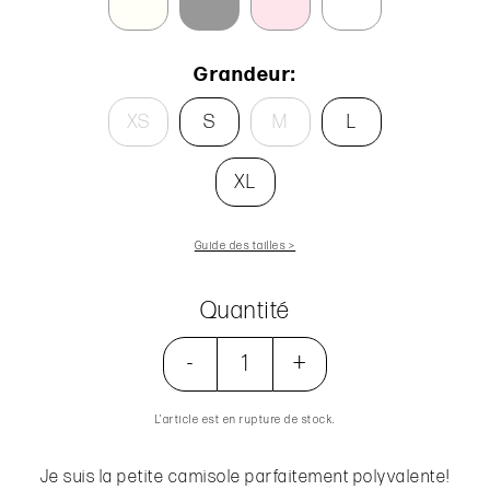
Grandeur:
XS
S
M
L
XL
Guide des tailles >
Quantité
-
+
L’article est en rupture de stock.
Je suis la petite camisole parfaitement polyvalente!