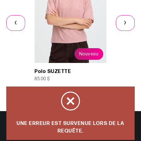
Nouveau
Polo SUZETTE
Chandai
85.00 $
79.99 $
Tous droits réservés 2026 - Mademoiselle Fantaisie inc.
UNE ERREUR EST SURVENUE LORS DE LA
REQUÊTE.
Propulsé par