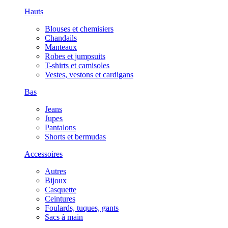
Hauts
Blouses et chemisiers
Chandails
Manteaux
Robes et jumpsuits
T-shirts et camisoles
Vestes, vestons et cardigans
Bas
Jeans
Jupes
Pantalons
Shorts et bermudas
Accessoires
Autres
Bijoux
Casquette
Ceintures
Foulards, tuques, gants
Sacs à main