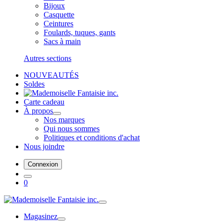
Bijoux
Casquette
Ceintures
Foulards, tuques, gants
Sacs à main
Autres sections
NOUVEAUTÉS
Soldes
Carte cadeau
À propos
Nos marques
Qui nous sommes
Politiques et conditions d'achat
Nous joindre
Connexion
0
Magasinez