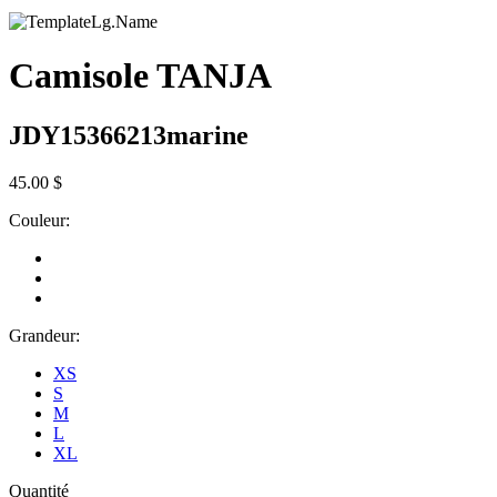
Camisole TANJA
JDY15366213marine
45.00 $
Couleur:
Grandeur:
XS
S
M
L
XL
Quantité