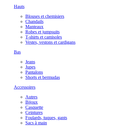
Hauts
Blouses et chemisiers
Chandails
Manteaux
Robes et jumpsuits
T-shirts et camisoles
Vestes, vestons et cardigans
Bas
Jeans
Jupes
Pantalons
Shorts et bermudas
Accessoires
Autres
Bijoux
Casquette
Ceintures
Foulards, tuques, gants
Sacs à main