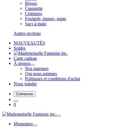
Bijoux
Casquette
Ceintures
Foulards, tuques, gants
Sacs à main
Autres sections
NOUVEAUTÉS
Soldes
Carte cadeau
À propos
Nos marques
Qui nous sommes
Politiques et conditions d'achat
Nous joindre
Connexion
0
Magasinez