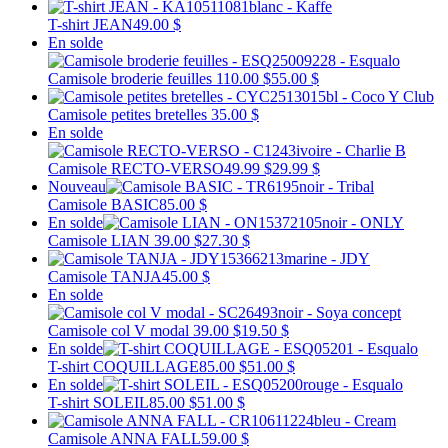
T-shirt JEAN
49.00 $
En solde
Camisole broderie feuilles
110.00 $
55.00 $
Camisole petites bretelles
35.00 $
En solde
Camisole RECTO-VERSO
49.99 $
29.99 $
Nouveau
Camisole BASIC
85.00 $
En solde
Camisole LIAN
39.00 $
27.30 $
Camisole TANJA
45.00 $
En solde
Camisole col V modal
39.00 $
19.50 $
En solde
T-shirt COQUILLAGE
85.00 $
51.00 $
En solde
T-shirt SOLEIL
85.00 $
51.00 $
Camisole ANNA FALL
59.00 $