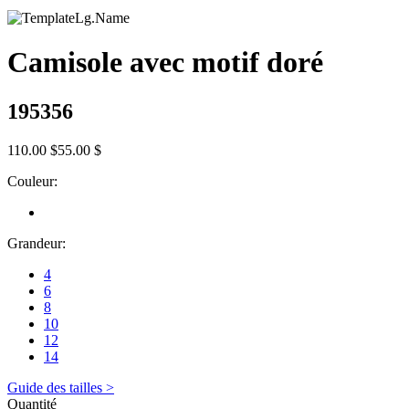
Camisole avec motif doré
195356
110.00 $
55.00 $
Couleur:
Grandeur:
4
6
8
10
12
14
Guide des tailles >
Quantité