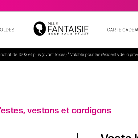
SOLDES
CARTE CADEA
t achat de 150$ et plus (avant taxes) * Valable pour les résidents de la p
estes, vestons et cardigans