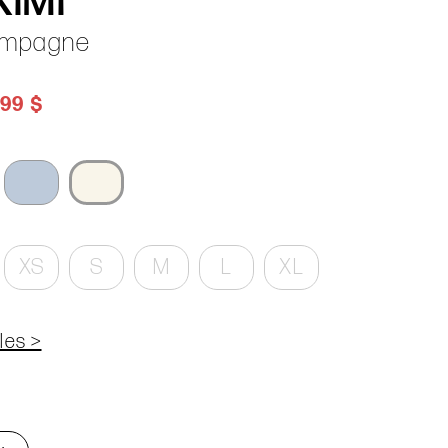
KIMI
mpagne
.99 $
XS
S
M
L
XL
les >