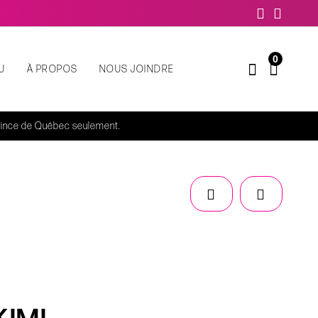
0
U
À PROPOS
NOUS JOINDRE
rovince de Québec seulement.