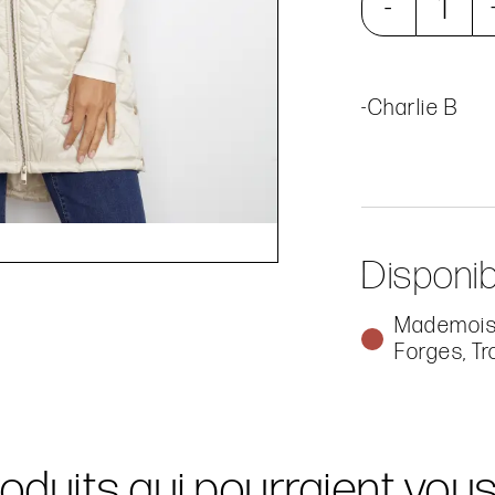
-
-Charlie B
Disponib
Mademoise
Forges, Tr
oduits qui pourraient vou