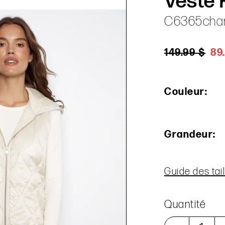
Veste 
C6365cha
149.99 $
89
Couleur:
Grandeur:
Guide des tail
Quantité