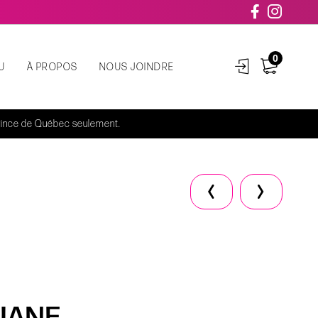
0
U
À PROPOS
NOUS JOINDRE
rovince de Québec seulement.
 JANE