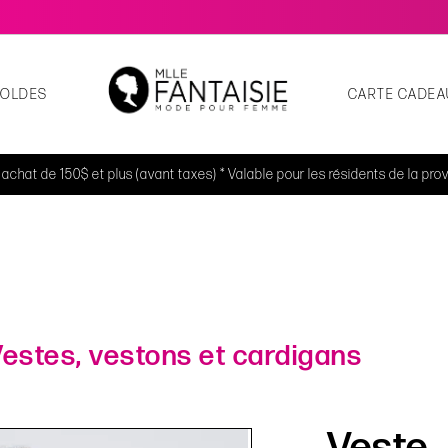
SOLDES
CARTE CADEA
t achat de 150$ et plus (avant taxes) * Valable pour les résidents de la p
estes, vestons et cardigans
Veste