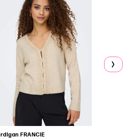
rdigan FRANCIE
Veste longu