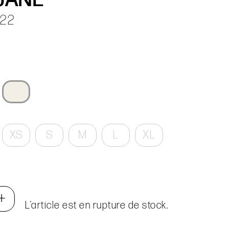
22
XS
S
M
L
XL
+
L’article est en rupture de stock.