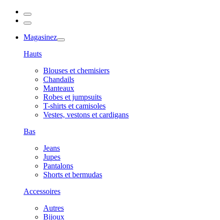
Magasinez
Hauts
Blouses et chemisiers
Chandails
Manteaux
Robes et jumpsuits
T-shirts et camisoles
Vestes, vestons et cardigans
Bas
Jeans
Jupes
Pantalons
Shorts et bermudas
Accessoires
Autres
Bijoux