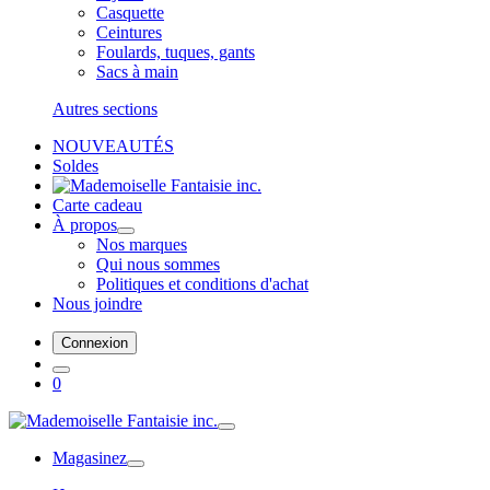
Casquette
Ceintures
Foulards, tuques, gants
Sacs à main
Autres sections
NOUVEAUTÉS
Soldes
Carte cadeau
À propos
Nos marques
Qui nous sommes
Politiques et conditions d'achat
Nous joindre
Connexion
0
Magasinez