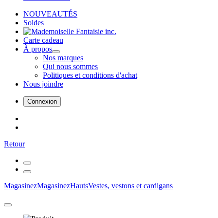
NOUVEAUTÉS
Soldes
Carte cadeau
À propos
Nos marques
Qui nous sommes
Politiques et conditions d'achat
Nous joindre
Connexion
Retour
Magasinez
Magasinez
Hauts
Vestes, vestons et cardigans