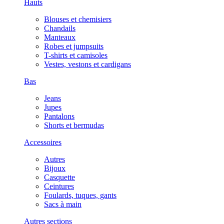
Hauts
Blouses et chemisiers
Chandails
Manteaux
Robes et jumpsuits
T-shirts et camisoles
Vestes, vestons et cardigans
Bas
Jeans
Jupes
Pantalons
Shorts et bermudas
Accessoires
Autres
Bijoux
Casquette
Ceintures
Foulards, tuques, gants
Sacs à main
Autres sections