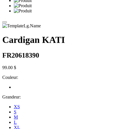
Cardigan KATI
FR20618390
99.00 $
Couleur:
Grandeur:
XS
S
M
L
XL