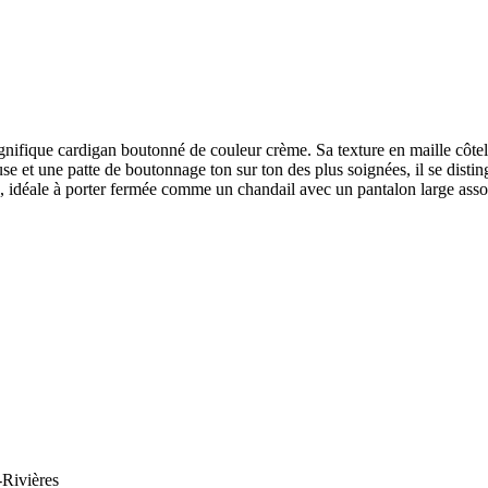
nifique cardigan boutonné de couleur crème. Sa texture en maille côtelé
se et une patte de boutonnage ton sur ton des plus soignées, il se dist
ite, idéale à porter fermée comme un chandail avec un pantalon large as
-Rivières