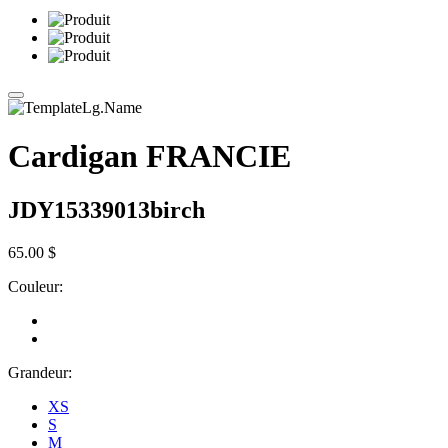
Cardigan FRANCIE
JDY15339013birch
65.00 $
Couleur:
Grandeur:
XS
S
M