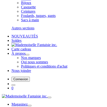
Bijoux
Casquette
Ceintures
Foulards, tuques, gants
Sacs à main
Autres sections
NOUVEAUTÉS
Soldes
Carte cadeau
À propos
Nos marques
Qui nous sommes
Politiques et conditions d'achat
Nous joindre
Connexion
0
Magasinez