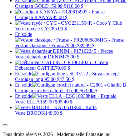
En solde
Cardigan GOLD
159.99 $
110.00 $
Cardigan KANYA
95.00 $
Veste rayée / CYC
85.00 $
En solde
Veston classique / Fransa
79.00 $
39.99 $
Veste debardeur DENIM
75.00 $
Débardeur GATTIE
79.00 $
En solde
Cardigan long
95.00 $
47.50 $
En solde
Cardigan crochet naturel
105.00 $
63.00 $
En solde
Veste ELLA
159.00 $
95.40 $
Veste BROOK
149.00 $
Tous droits réservés 2026 - Mademoiselle Fantaisie inc.