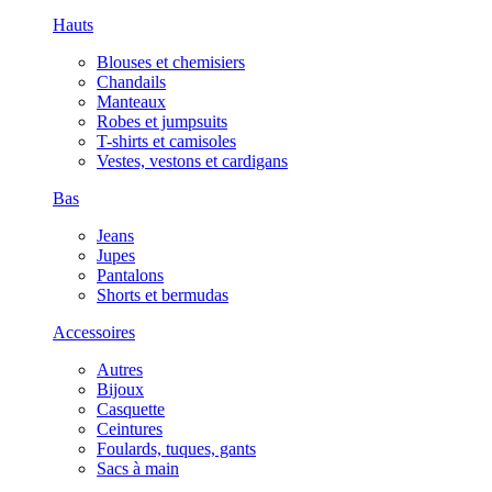
Hauts
Blouses et chemisiers
Chandails
Manteaux
Robes et jumpsuits
T-shirts et camisoles
Vestes, vestons et cardigans
Bas
Jeans
Jupes
Pantalons
Shorts et bermudas
Accessoires
Autres
Bijoux
Casquette
Ceintures
Foulards, tuques, gants
Sacs à main