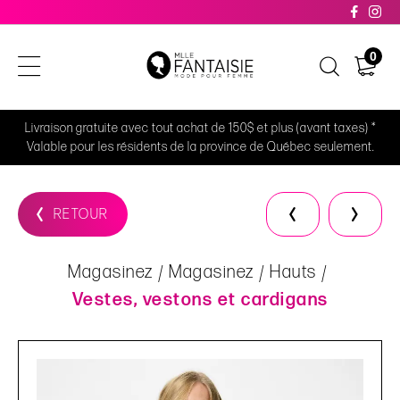
0
Livraison gratuite avec tout achat de 150$ et plus (avant taxes) *
Valable pour les résidents de la province de Québec seulement.
RETOUR
Magasinez
Magasinez
Hauts
Vestes, vestons et cardigans