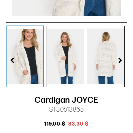
Cardigan JOYCE
ST30513865
119.00 $
83.30 $