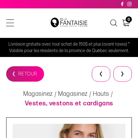
0
Livraison gratuite avec tout achat de 150$ et plus (avant taxes) *
Valable pour les résidents de la province de Québec seulement.
RETOUR
Magasinez
Magasinez
Hauts
Vestes, vestons et cardigans