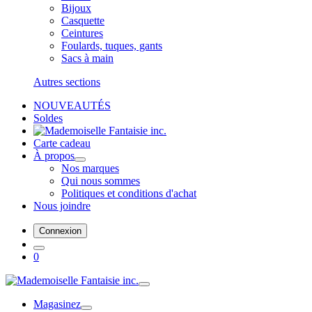
Bijoux
Casquette
Ceintures
Foulards, tuques, gants
Sacs à main
Autres sections
NOUVEAUTÉS
Soldes
Carte cadeau
À propos
Nos marques
Qui nous sommes
Politiques et conditions d'achat
Nous joindre
Connexion
0
Magasinez