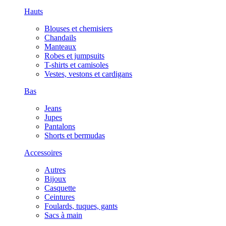
Hauts
Blouses et chemisiers
Chandails
Manteaux
Robes et jumpsuits
T-shirts et camisoles
Vestes, vestons et cardigans
Bas
Jeans
Jupes
Pantalons
Shorts et bermudas
Accessoires
Autres
Bijoux
Casquette
Ceintures
Foulards, tuques, gants
Sacs à main