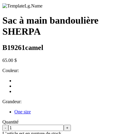
Sac à main bandoulière
SHERPA
B19261camel
65.00 $
Couleur:
Grandeur:
One size
Quantité
-
+
L’article est en rupture de stock.