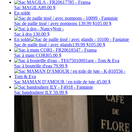
Sac MAGILA
89.00 $
En solde
Sac de paille tissé / avec pompons
139.99 $
105.00 $
Sac à dos
130.00 $
En solde
Sac de paille tissé / avec glands
139.99 $
105.00 $
Sac à main CORI
65.00 $
Sac à bouteille d'eau
79.99 $
Sac MAMAN D'AMOUR / en toile de jute
45.00 $
Sac bandouliere ILY
59.99 $