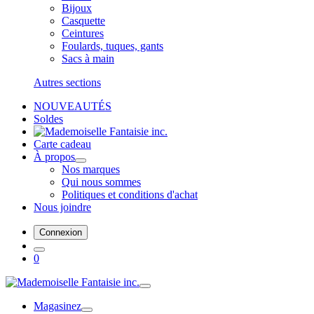
Bijoux
Casquette
Ceintures
Foulards, tuques, gants
Sacs à main
Autres sections
NOUVEAUTÉS
Soldes
Carte cadeau
À propos
Nos marques
Qui nous sommes
Politiques et conditions d'achat
Nous joindre
Connexion
0
Magasinez