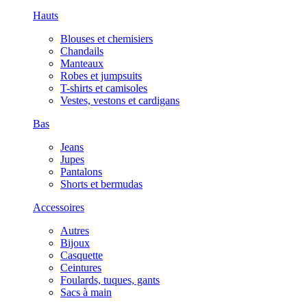
Hauts
Blouses et chemisiers
Chandails
Manteaux
Robes et jumpsuits
T-shirts et camisoles
Vestes, vestons et cardigans
Bas
Jeans
Jupes
Pantalons
Shorts et bermudas
Accessoires
Autres
Bijoux
Casquette
Ceintures
Foulards, tuques, gants
Sacs à main