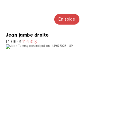
En solde
Jean jambe droite
149.99 $
112.50 $