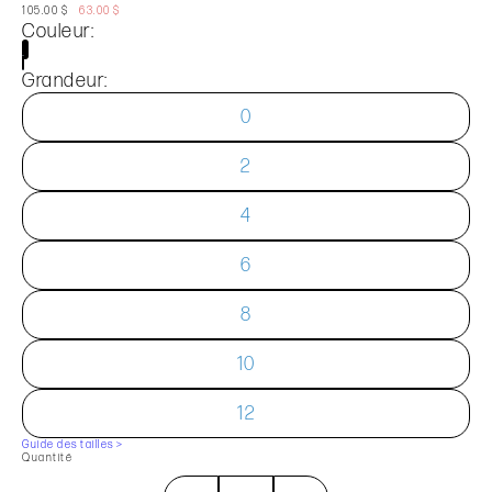
105.00 $
63.00 $
Couleur:
Grandeur:
0
2
4
6
8
10
12
Guide des tailles >
Quantité