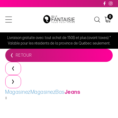
0
Livraison gratuite avec tout achat de 150$ et plus (avant taxes) *
Valable pour les résidents de la province de Québec seulement.
RETOUR
Magasinez
Magasinez
Bas
Jeans