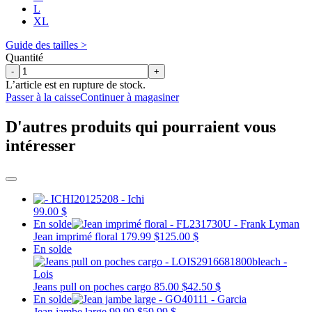
L
XL
Guide des tailles >
Quantité
-
+
L’article est en rupture de stock.
Passer à la caisse
Continuer à magasiner
D'autres produits qui pourraient vous
intéresser
99.00 $
En solde
Jean imprimé floral
179.99 $
125.00 $
En solde
Jeans pull on poches cargo
85.00 $
42.50 $
En solde
Jean jambe large
99.99 $
59.99 $