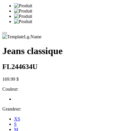
Jeans classique
FL244634U
169.99 $
Couleur:
Grandeur:
XS
S
M