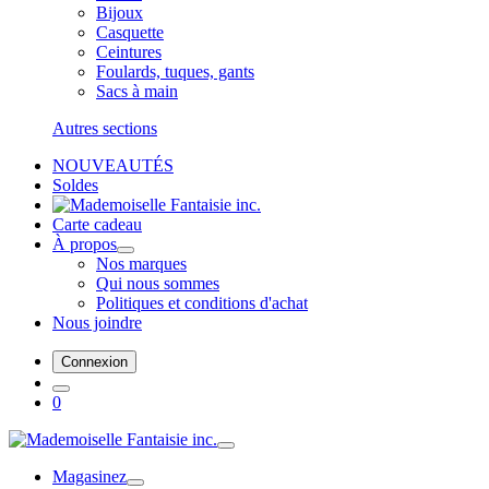
Bijoux
Casquette
Ceintures
Foulards, tuques, gants
Sacs à main
Autres sections
NOUVEAUTÉS
Soldes
Carte cadeau
À propos
Nos marques
Qui nous sommes
Politiques et conditions d'achat
Nous joindre
Connexion
0
Magasinez