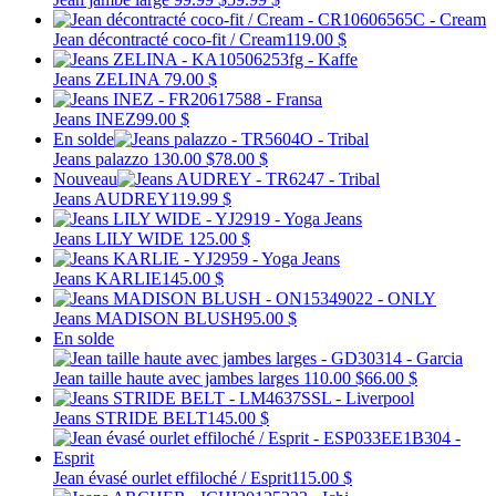
Jean décontracté coco-fit / Cream
119.00 $
Jeans ZELINA
79.00 $
Jeans INEZ
99.00 $
En solde
Jeans palazzo
130.00 $
78.00 $
Nouveau
Jeans AUDREY
119.99 $
Jeans LILY WIDE
125.00 $
Jeans KARLIE
145.00 $
Jeans MADISON BLUSH
95.00 $
En solde
Jean taille haute avec jambes larges
110.00 $
66.00 $
Jeans STRIDE BELT
145.00 $
Jean évasé ourlet effiloché / Esprit
115.00 $