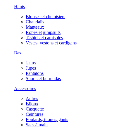
Hauts
Blouses et chemisiers
Chandails
Manteaux
Robes et jumpsuits
T-shirts et camisoles
Vestes, vestons et cardigans
Bas
Jeans
Jupes
Pantalons
Shorts et bermudas
Accessoires
Autres
Bijoux
Casquette
Ceintures
Foulards, tuques, gants
Sacs à main