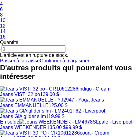
4
6
8
10
12
14
16
Quantité
-
+
L’article est en rupture de stock.
Passer à la caisse
Continuer à magasiner
D'autres produits qui pourraient vous
intéresser
Jeans VISTI 32 po
139.00 $
Jeans EMMANUELLE
125.00 $
Jeans GIA glider silm
119.99 $
En solde
Jeans WEEKENDER
135.00 $
99.99 $