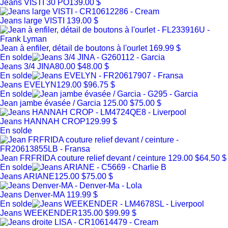
Jeans VISTI 30 PO
139.00 $
Jeans large VISTI
139.00 $
Jean à enfiler, détail de boutons à l'ourlet
169.99 $
En solde
Jeans 3/4 JINA
80.00 $
48.00 $
En solde
Jeans EVELYN
129.00 $
96.75 $
En solde
Jean jambe évasée / Garcia
125.00 $
75.00 $
Jeans HANNAH CROP
129.99 $
En solde
Jean FRFRIDA couture relief devant / ceinture
129.00 $
64.50 $
En solde
Jeans ARIANE
125.00 $
75.00 $
Jeans Denver-MA
119.99 $
En solde
Jeans WEEKENDER
135.00 $
99.99 $