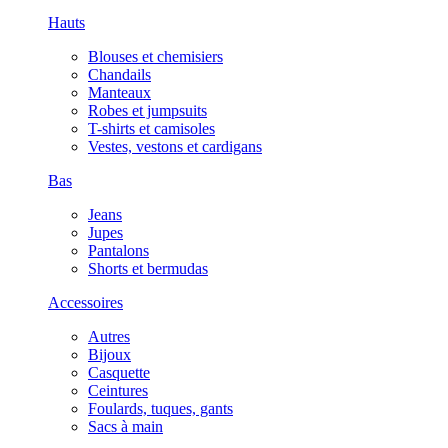
Hauts
Blouses et chemisiers
Chandails
Manteaux
Robes et jumpsuits
T-shirts et camisoles
Vestes, vestons et cardigans
Bas
Jeans
Jupes
Pantalons
Shorts et bermudas
Accessoires
Autres
Bijoux
Casquette
Ceintures
Foulards, tuques, gants
Sacs à main