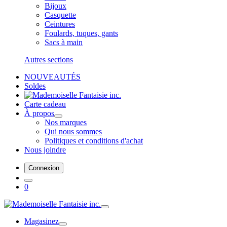
Bijoux
Casquette
Ceintures
Foulards, tuques, gants
Sacs à main
Autres sections
NOUVEAUTÉS
Soldes
Carte cadeau
À propos
Nos marques
Qui nous sommes
Politiques et conditions d'achat
Nous joindre
Connexion
0
Magasinez