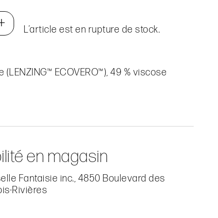
+
L’article est en rupture de stock.
se (LENZING™ ECOVERO™), 49 % viscose
ilité en magasin
lle Fantaisie inc., 4850 Boulevard des
ois-Rivières