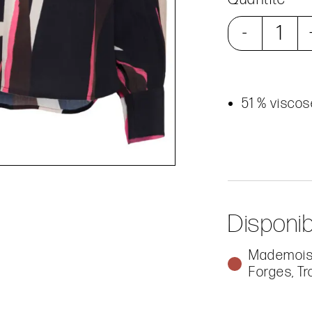
-
51 % visco
Disponib
Mademoise
Forges, Tr