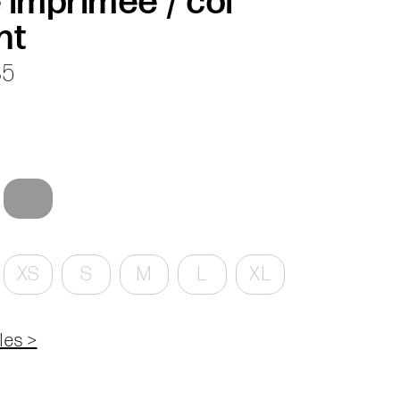
 imprimée / col
nt
85
XS
S
M
L
XL
les >