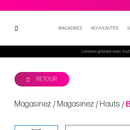
MAGASINEZ
NOUVEAUTÉS
Livraison gratuite avec tou
RETOUR
Magasinez
Magasinez
Hauts
B