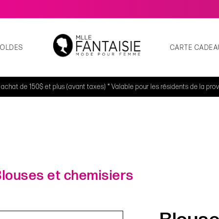
SOLDES
CARTE CADEA
t achat de 150$ et plus (avant taxes) * Valable pour les résidents de la p
louses et chemisiers