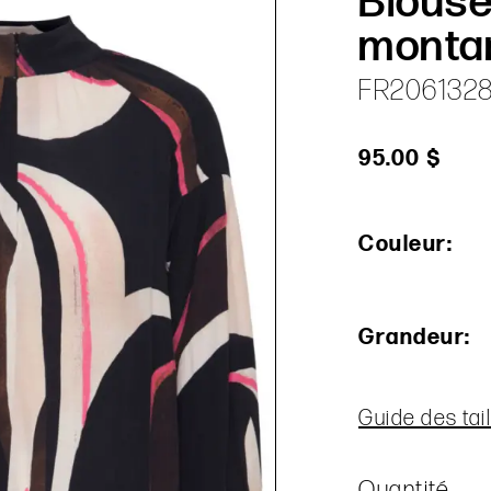
Blouse
monta
FR206132
95.00 $
Couleur:
Grandeur:
Guide des tail
Quantité