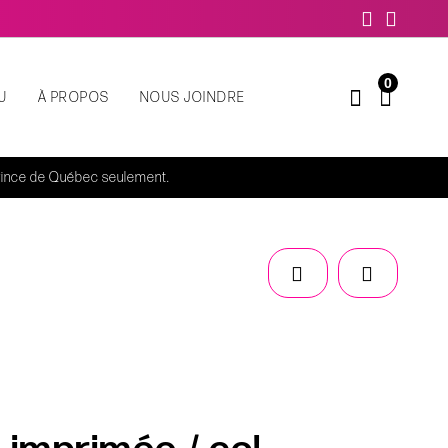
0
U
À PROPOS
NOUS JOINDRE
rovince de Québec seulement.